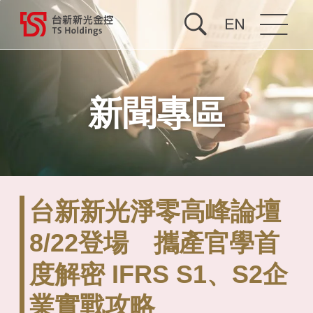
關於台新新光
新聞專區
投資人關係
公司治理
企業永續
台新新光淨零高峰論壇
最新消息
8/22登場 攜產官學首
度解密 IFRS S1、S2企
人才招募
業實戰攻略
合併專區