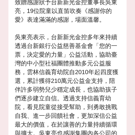
致贈感謝狀予台新新光金控董事長吳東
亮，
19
位院童以直笛吹奏《感謝你的
愛》表達滿滿的感謝，場面溫馨。
吳東亮表示，台新新光金控多年來持續
透過台新銀行公益慈善基金會「您的一
票，決定愛的力量」公益活動，協助臺
灣的中小型社福團體推動多元公益服
務，雲林信義育幼院自
2010
年起四度獲
選，累計獲得
210
萬元公益金支持，陪
伴許多弱勢兒少穩定成長，也協助孩子
們逐步建立自信。透過支持信義育幼
院，看見院童從接受幫助，到勇敢挑戰
自我、進一步回饋社會，更加深信公益
最大的價值，在於讓善的力量持續循環
與擴大。吳東亮也感謝集團內各公司的