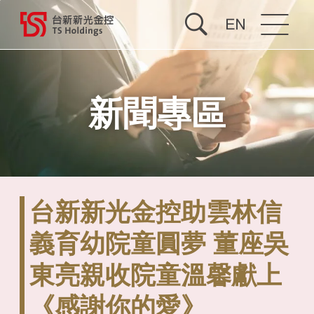
關於台新新光
新聞專區
投資人關係
公司治理
企業永續
台新新光金控助雲林信
最新消息
義育幼院童圓夢 董座吳
東亮親收院童溫馨獻上
人才招募
《感謝你的愛》
合併專區