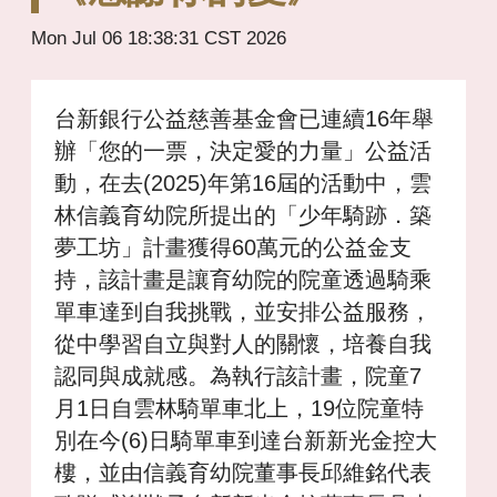
Mon Jul 06 18:38:31 CST 2026
台新銀行公益慈善基金會已連續
16
年舉
辦「您的一票，決定愛的力量」公益活
動，在去
(2025)
年第
16
屆的活動中，雲
林信義育幼院所提出的「少年騎跡．築
夢工坊」計畫獲得
60
萬元的公益金支
持，該計畫是讓育幼院的院童透過騎乘
單車達到自我挑戰，並安排公益服務，
從中學習自立與對人的關懷，培養自我
認同與成就感。為執行該計畫，院童
7
月
1
日自雲林騎單車北上，
19
位院童特
別在今
(6)
日騎單車到達台新新光金控大
樓，並由信義育幼院董事長邱維銘代表