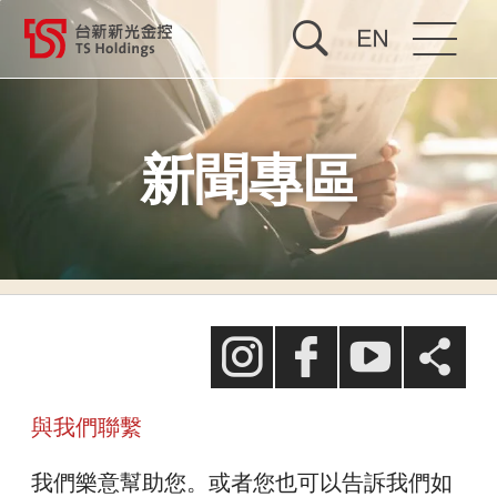
關於台新新光
新聞專區
投資人關係
公司治理
企業永續
台新慈善基金會
Facebook
最新消息
台新藝術基金會
與我們聯繫
人才招募
Line
台新優惠市集
我們樂意幫助您。或者您也可以告訴我們如
合併專區