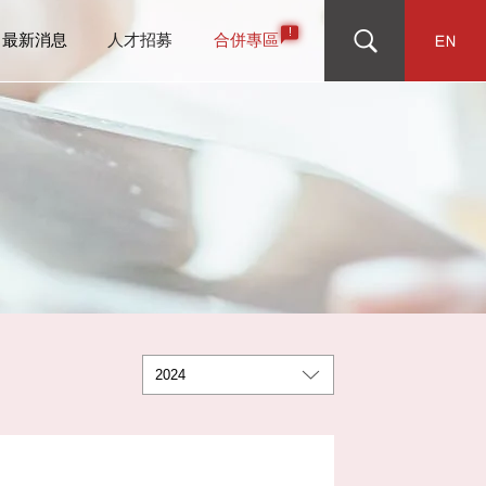
最新消息
人才招募
合併專區
事
務摘要
報宣導
成員
員會
核之組織與運作
及總經理的話
理與誠信經營
策與行動
技/數位創新
放目標
理架構
募及培育
與策略
係人鑑別與溝通
念
收
策及分派情形
選任程序
酬委員會
明書
效與SDGs
理及內部控制
資與授信
係管理與消費者保護
關財務揭露
碳
利及員工照顧
懷力
主題鑑別
隊
告
重要決議事項
理委員會
織運作
交易安全
護
與水資源管理
全與健康
廣
饋
構
員會
續性及科技風險管理
容性
係維護
動
展
構
續委員會
永續管理
性別平等
流
名單
錢及打擊資恐
理機構