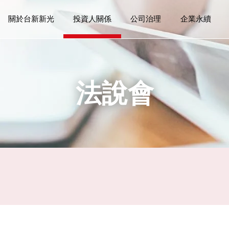
關於台新新光
投資人關係
公司治理
企業永續
綜覽
綜覽
綜覽
綜覽
綜覽
品牌故
年度財
持股申
董事會
審計委
內部稽
董事長
公司治
永續政
金融科
淨零排
環境管
人才招
社會參
利害關
法說會
公司簡介
重大訊息
董事會
永續策略
新聞專區
經營理
每月營
股利政
董事會
薪資報
內控聲
永續績
風險管
責任投
客戶關
氣候相
節能減
薪酬福
在地關
重大性
企業成員
法說會
功能性委員會
永續治理
品牌活動暨影音專區
經營團
財務報
股東會
董事會
風險管
永續組
資訊及
隱私保
廢棄物
職場安
藝文推
意見回
專業殊榮
財務資訊
內部規章
永續金融
組織架
年報
提名委
營運持
金融包
勞資關
體育推
熱門服務
股東專區
內部稽核
智慧服務
歷史發
股東結
企業永
供應商
人權及
學術交
信用評等
其他運作情形
氣候策略
分析師
防制洗
IR行事曆
綠色營運
股務代
員工關懷
社會影響力